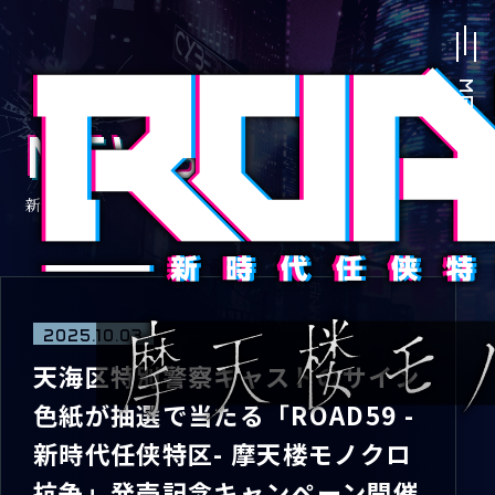
NEWS
新着情報
2025.10.03
天海区特別警察キャストのサイン
色紙が抽選で当たる「ROAD59 -
新時代任侠特区- 摩天楼モノクロ
抗争」発売記念キャンペーン開催